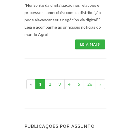
"Horizonte da digitalização nas relações e
processos comerciais: como a distribuição
pode alavancar seus negócios via digital?".
Leia e acompanhe as principais notícias do
mundo Agro!
LEIA MAIS
«
1
2
3
4
5
26
»
PUBLICAÇÕES POR ASSUNTO