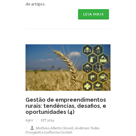
de artigos.
LEIA MAIS
Gestão de empreendimentos
rurais: tendências, desafios, e
oportunidades (4)
Agro
SET 2024
Matheus Alberto Cônsoli, Anderson Tadeu
Frangiotti e Guilherme Carlotti